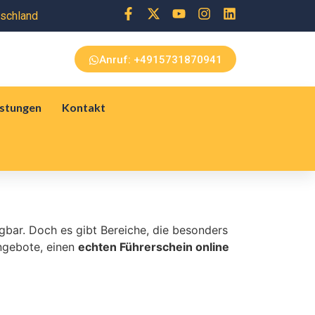
+4915731870941
tschland
Anruf: +4915731870941
istungen
Kontakt
ügbar. Doch es gibt Bereiche, die besonders
Angebote, einen
echten Führerschein online