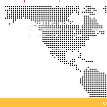
Kontakt Informationen
Wir Empfehlen Ihnen, Uns Für Schnelle Antworte
Uber WhatsApp Zu Kontaktieren.
Email:
info@fuhrerscheinservice.com
WhatsApp:
+4915731870941
Ur