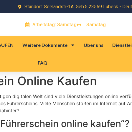
Standort: Seelandstr-1A, Geb.5 23569 Lübeck - Deu
Dienstleistungen
Kontakt
FAQ
Arbeitstag: Samstag
Samstag
AUFEN
Weitere Dokumente
Über uns
Dienstle
FAQ
ein Online Kaufen
tigen digitalen Welt sind viele Dienstleistungen online verf
nes Führerscheins. Viele Menschen stoßen im Internet auf 
dahinter?
Führerschein online kaufen“?