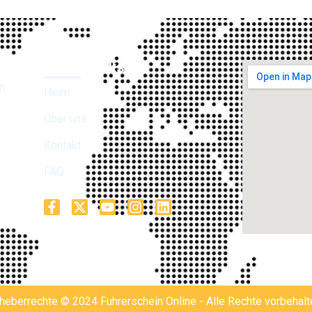
Direkt Links
n
Heim
Über uns
Kontakt
FAQ
Seelandstr-1A
heberrechte © 2024
Fuhrerschein Online
- Alle Rechte vorbehalt