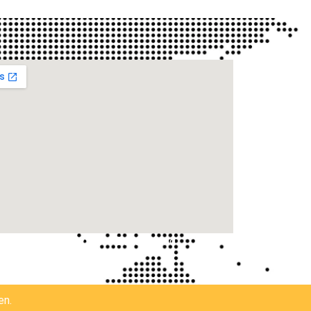
, Geb.5 23569 Lübeck - Deutschland
en.