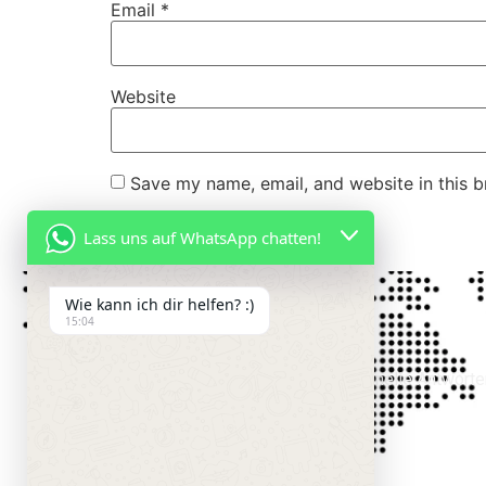
Email
*
Website
Save my name, email, and website in this b
Lass uns auf WhatsApp chatten!
Wie kann ich dir helfen? :)
15:04
Kontakt Informationen
Wir Empfehlen Ihnen, Uns Für Schnelle Antworte
Uber WhatsApp Zu Kontaktieren.
Email:
info@fuhrerscheinservice.com