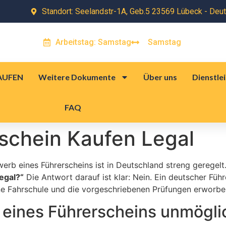
Standort: Seelandstr-1A, Geb.5 23569 Lübeck - Deu
Dienstleistungen
Kontakt
FAQ
Arbeitstag: Samstag
Samstag
AUFEN
Weitere Dokumente
Über uns
Dienstle
FAQ
schein Kaufen Legal
erb eines Führerscheins ist in Deutschland streng geregelt
egal?“
Die Antwort darauf ist klar: Nein. Ein deutscher Füh
ne Fahrschule und die vorgeschriebenen Prüfungen erworb
 eines Führerscheins unmöglic