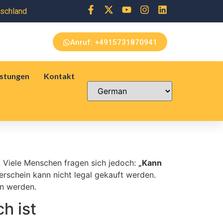
+4915731870941
tschland
Anruf: +4915731870941
istungen
Kontakt
. Viele Menschen fragen sich jedoch:
„Kann
rerschein kann nicht legal gekauft werden.
en werden.
h ist